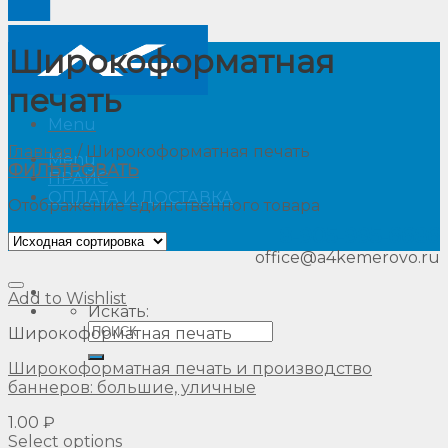
Широкоформатная
печать
Menu
Главная
/
Широкоформатная печать
Menu
ФИЛЬТРОВАТЬ
ПРАЙС
ОПЛАТА И ДОСТАВКА
Отображение единственного товара
8-905
-
995-6686
office@a4kemerovo.ru
Add to Wishlist
Искать:
Широкоформатная печать
Широкоформатная печать и производство
баннеров: большие, уличные
1.00 ₽
Select options