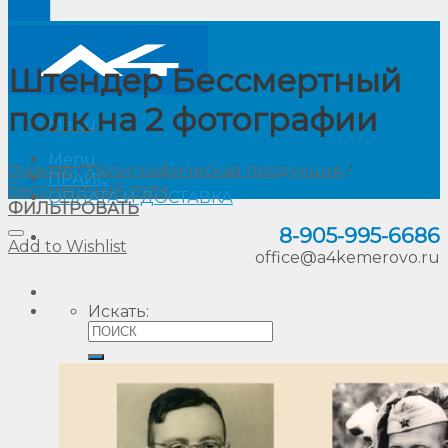
Штендер Бессмертный
полк на 2 фотографии
Menu
Menu
Главная
/
Полиграфическая продукция
/
ПРАЙС
Бессмертный полк
ОПЛАТА И ДОСТАВКА
ФИЛЬТРОВАТЬ
8-905
-
995-6686
Add to Wishlist
office@a4kemerovo.ru
Искать: